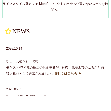
ライフスタイル型カフェ Moke's で、今まで出会った事のないステキな時
間へ。
NEWS
2025.10.14
♡♡ お知らせ ♡♡
モケス ハワイ江の島店のお食事券が、神奈川県藤沢市のふるさと納
税返礼品として選出されました。
詳しくはこちら ▶
2025.05.05
♡♡ メディア情報 ♡♡
テレビ朝日『じゅん散歩』
にて、「モケスハワイ江ノ島店」のリリ
コイパンケーキが紹介されました。