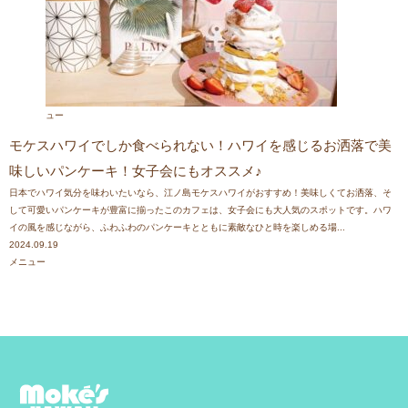
>>詳しくはこちら
2021.9.30
♧♧ カラダ想いのグラノーラ ♧♧
グルテンフリー、ヴィーガン、砂糖不使用、無添加のギルトスイー
ュー
ツ「カラダ想いのグラノーラ」が発売されました。
モケスハワイでしか食べられない！ハワイを感じるお洒落で美
>>グラノーラ詳細はこちら
>>スムージーボール詳細はこちら
味しいパンケーキ！女子会にもオススメ♪
日本でハワイ気分を味わいたいなら、江ノ島モケスハワイがおすすめ！美味しくてお洒落、そ
2021.9.29
して可愛いパンケーキが豊富に揃ったこのカフェは、女子会にも大人気のスポットです。ハワ
イの風を感じながら、ふわふわのパンケーキとともに素敵なひと時を楽しめる場...
♧♧ Original Smoothie ♧♧
2024.09.19
健康を維持したい人のためのデトックススムージーが発売されまし
メニュー
た。
>>詳細はこちら
2021.8.27
♧♧ コラボメニュー ♧♧
Showroomのコラボメニューが発売されました。