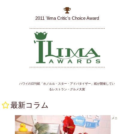
2022.02.10
♡♡ メディア情報 ♡♡
2011 'Ilima Critic's Choice Award
『地球の歩き方aruco東京で楽しむハワイ』
に、
「モケスハワイ江ノ
島店」
が掲載されました。
2021.11.24
閉店のお知らせ
モケスハワイをご利用いただき、誠にありがとうございます。中目
黒店は2021年11月24日をもちまして閉店させていただきました。長
らくご愛顧いただきました皆々様に、心から厚く御礼申し上げま
す。
ハワイの日刊紙「ホノルル・スター・アドバタイザー」紙が開催してい
江ノ島店は今後も営業続けますので、皆様のご愛顧よろしくお願い
るレストラン・グルメ大賞
致します。
最新コラム
2021.10.28
♡♡ メディア情報 ♡♡
メニ
『素敵なフラスタイル』76号
に、モケス ハワイの「
ハワイ在住のア
ーティスト支援 Mokes Hawaii Art Project
」が掲載されました。