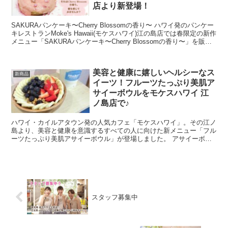
店より新登場！
SAKURAパンケーキ〜Cherry Blossomの香り〜 ハワイ発のパンケー
キレストランMoke's Hawaii(モケスハワイ)江の島店では春限定の新作
メニュー「SAKURAパンケーキ〜Cherry Blossomの香り〜」を販売
開始...
美容と健康に嬉しいヘルシーなス
新商品
イーツ！フルーツたっぷり美肌ア
サイーボウルをモケスハワイ 江
ノ島店で♪
ハワイ・カイルアタウン発の人気カフェ「モケスハワイ」。その江ノ
島より、美容と健康を意識するすべての人に向けた新メニュー「フル
ーツたっぷり美肌アサイーボウル」が登場しました。 アサイーボウ
ルは、見た目にも美しく、爽やかな味わいと栄養バランスの...
スタッフ募集中