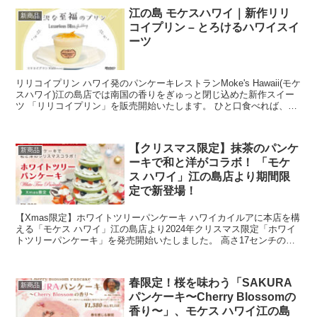
江の島 モケスハワイ｜新作リリ
新商品
コイプリン – とろけるハワイスイ
ーツ
リリコイプリン ハワイ発のパンケーキレストランMoke's Hawaii(モケ
スハワイ)江の島店では南国の香りをぎゅっと閉じ込めた新作スイー
ツ 「リリコイプリン」を販売開始いたします。 ひと口食べれば、と
ろけるようななめらかさのプリンとリリ...
【クリスマス限定】抹茶のパンケ
新商品
ーキで和と洋がコラボ！ 「モケ
ス ハワイ」江の島店より期間限
定で新登場！
【Xmas限定】ホワイトツリーパンケーキ ハワイカイルアに本店を構
える「モケス ハワイ」江の島店より2024年クリスマス限定「ホワイ
トツリーパンケーキ」を発売開始いたしました。 高さ17センチのこ
のパンケーキは抹茶を基調とした和のテイストと...
春限定！桜を味わう「SAKURA
新商品
パンケーキ〜Cherry Blossomの
香り〜」、モケス ハワイ江の島