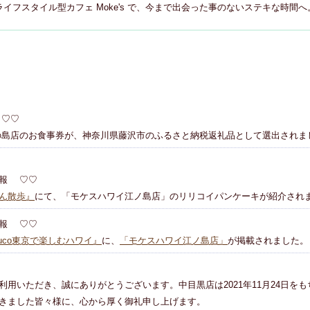
ライフスタイル型カフェ Moke's で、今まで出会った事のないステキな時間へ
 ♡♡
の島店のお食事券が、神奈川県藤沢市のふるさと納税返礼品として選出されま
情報 ♡♡
ん散歩』
にて、「モケスハワイ江ノ島店」のリリコイパンケーキが紹介され
情報 ♡♡
uco東京で楽しむハワイ』
に、
「モケスハワイ江ノ島店」
が掲載されました。
利用いただき、誠にありがとうございます。中目黒店は2021年11月24日を
きました皆々様に、心から厚く御礼申し上げます。