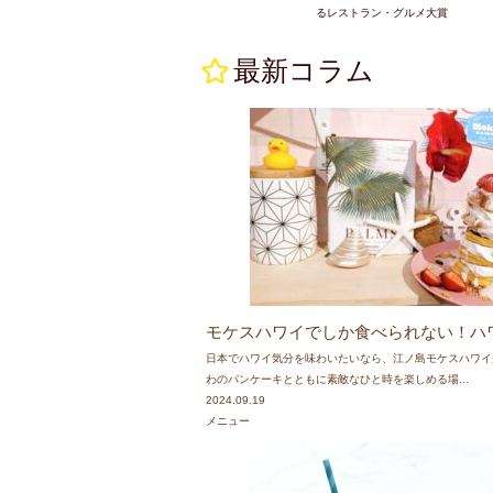
るレストラン・グルメ大賞
2021.1.8～
最新コラム
営業時間短縮のお
新型コロナウイル
全店20時以降の
これに伴い酒類の
各店の営業時間は
2020.11.21
♡♡ メディア
「
TBS Nスタ
」に
>>詳しくはこ
モケスハワイでしか食べられない！ハ
♡♡ メディア
日本でハワイ気分を味わいたいなら、江ノ島モケスハワイ
「
フジテレビ ラ
わのパンケーキとともに素敵なひと時を楽しめる場...
2024.09.19
2020.6.21
♡♡ メディア
メニュー
「
東京ウォーカー
2020.4.16～
営業時間変更のお