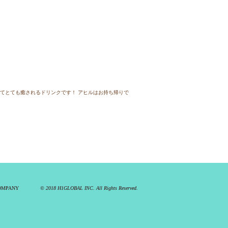
いてとても癒されるドリンクです！ アヒルはお持ち帰りで
OMPANY
© 2018
H1GLOBAL INC.
All Rights Reserved.