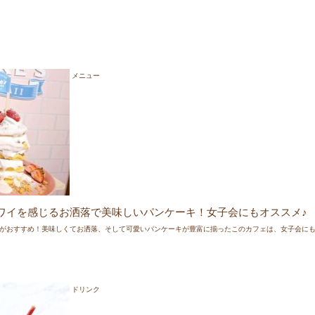
しらせ♢
ス感染拡大防止の観点から当面の間、
営業を自粛させていただきます。
メニュー
販売は19時までとさせていただきます。
こちらからご確認ください。
情報 ♡♡
て、モケスハワイ中目黒店の「パンケーキ食べ放題」が取り上げられました
ちら
ワイを感じるお洒落で美味しいパンケーキ！女子会にもオススメ♪
情報 ♡♡
がおすすめ！美味しくてお洒落、そして可愛いパンケーキが豊富に揃ったこのカフェは、女子会に
イブニュースイット
」にて、モケスハワイ中目黒店の「パンケーキ食べ放題」
情報 ♡♡
6・7月合併号
」に、モケス ハワイ中目黒店の「
リリコイパンケーキ
」が掲載
ドリンク
しらせ♢