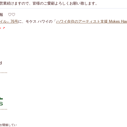
営業続けますので、皆様のご愛顧よろしくお願い致します。
情報 ♡♡
イル』76号
に、モケス ハワイの「
ハワイ在住のアーティスト支援 Mokes Hawaii A
ちら
のグラノーラ ♧♧
ヴィーガン、砂糖不使用、無添加のギルトスイーツ「カラダ想いのグラノー
細はこちら
ール詳細はこちら
d
oothie ♧♧
人のためのデトックススムージーが発売されました。
ー ♧♧
コラボメニューが発売されました。
ューはこちら
ューはこちら
が開催してい