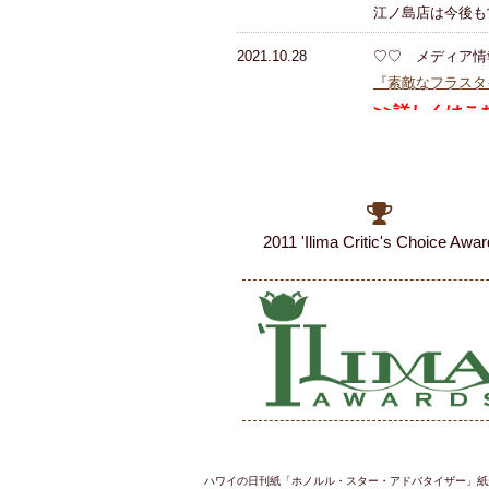
江ノ島店は今後も
2021.10.28
♡♡ メディア
『素敵なフラスタ
>>詳しくはこ
2021.9.30
♧♧ カラダ想い
グルテンフリー、
>>グラノーラ詳
>>スムージーボ
2011 'Ilima Critic's Choice Awar
2021.9.29
♧♧ Original Sm
健康を維持したい
>>詳細はこちら
2021.8.27
♧♧ コラボメニュ
Showroomの
>>中目黒店メニ
>>江の島店メニ
ハワイの日刊紙「ホノルル・スター・アドバタイザー」紙