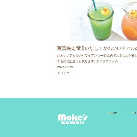
新型コロナウイル
当面の間、営業時
各店の営業時間は
2019.9.07
♡♡ メディア
日本テレビ「有吉
詳しくはこちら
写真映え間違いなし！かわいいアヒル
かわいいアヒルのハワイアンソーダ 店内でお召し上がる
2019.9.04
♡♡ メディア
きるので記念にも残ります♪ テイクアウトの...
海外向け情報サイト
2024.01.21
皆さんのご来店心
ドリンク
詳しくはこちら
2019.6.13
♡♡ メディア
NHK『 プロフェ
2019.6.7
♡♡ メディア
HOME
A
『
SEVENTEEN
2019.3.18
♡♡ メディア