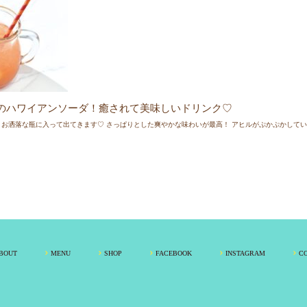
ス感染拡大防止の観点から、
間を短縮させていただきます。
こちらからご確認ください。
情報 ♡♡
反省会」で中目黒店内が放送されました。＼(^o^)／
のハワイアンソーダ！癒されて美味しいドリンク♡
とお洒落な瓶に入って出てきます♡ さっぱりとした爽やかな味わいが最高！ アヒルがぷかぷかして
情報 ♡♡
『東京100選』に中目黒店が掲載されました。(≧▽≦)
よりお待ちしております♪
情報 ♡♡
ッショナル 』
で中目黒店内が放送されました。(*ﾟ▽ﾟ*)
情報 ♡♡
BOUT
MENU
SHOP
FACEBOOK
INSTAGRAM
C
』『
STORY
』雑誌２社が中目黒店店内で撮影しました。
情報 ♡♡